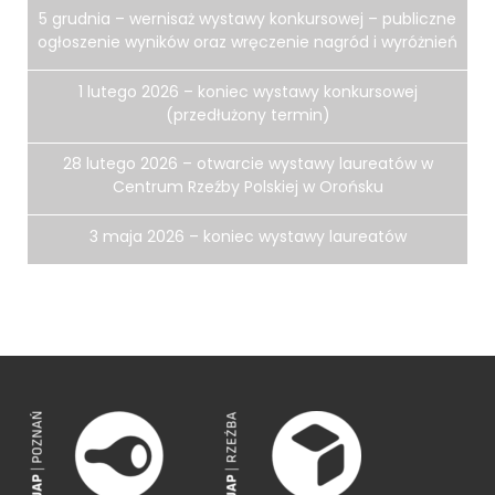
5 grudnia – wernisaż wystawy konkursowej – publiczne
ogłoszenie wyników oraz wręczenie nagród i wyróżnień
1 lutego 2026 – koniec wystawy konkursowej
(przedłużony termin)
28 lutego 2026 – otwarcie wystawy laureatów w
Centrum Rzeźby Polskiej w Orońsku
3 maja 2026 – koniec wystawy laureatów