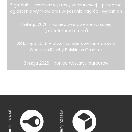
5 grudnia – wernisaż wystawy konkursowej – publiczne
ogłoszenie wyników oraz wręczenie nagród i wyróżnień
1 lutego 2026 – koniec wystawy konkursowej
(przedłużony termin)
28 lutego 2026 – otwarcie wystawy laureatów w
Centrum Rzeźby Polskiej w Orońsku
3 maja 2026 – koniec wystawy laureatów